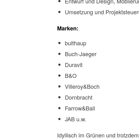
Entwurf und Design, Möblier
Umsetzung und Projektsteue
Marken:
bulthaup
Buch-Jaeger
Duravit
B&O
Villeroy&Boch
Dornbracht
Farrow&Ball
JAB u.w.
Idyllisch im Grünen und trotzde