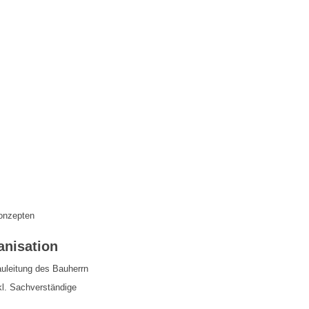
onzepten
anisation
uleitung des Bauherrn
kl. Sachverständige